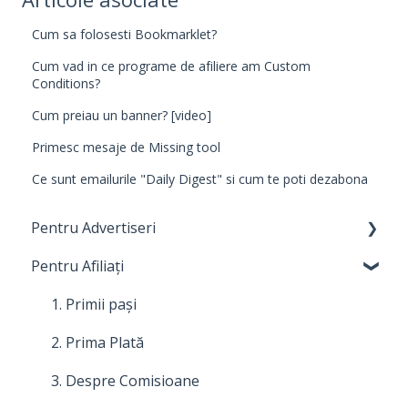
Cum sa folosesti Bookmarklet?
Cum vad in ce programe de afiliere am Custom
Conditions?
Cum preiau un banner? [video]
Primesc mesaje de Missing tool
Ce sunt emailurile "Daily Digest" si cum te poti dezabona
Pentru Advertiseri
Pentru Afiliați
1. Primi pași
2. Costuri, plăți și facturare
1. Primii pași
3. Relația cu Afiliații
2. Prima Plată
4. Despre comisioane
3. Despre Comisioane