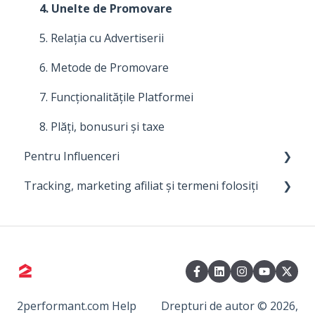
5. Cum să îți îmbunătățești programul de
4. Unelte de Promovare
afiliere
5. Relația cu Advertiserii
6. Modalități de promovare
6. Metode de Promovare
7. Unelte de promovare
7. Funcționalitățile Platformei
8. Funcționalitățile platformei
8. Plăți, bonusuri și taxe
Pentru Influenceri
Tracking, marketing afiliat și termeni folosiți
Primii pasi
Gestionarea Colaborarilor
0. Big Bear
1. Despre sistemul de atribuire 2Performant
2. Despre 2Performant
3. Termeni folosiți
2performant.com Help
Drepturi de autor © 2026,