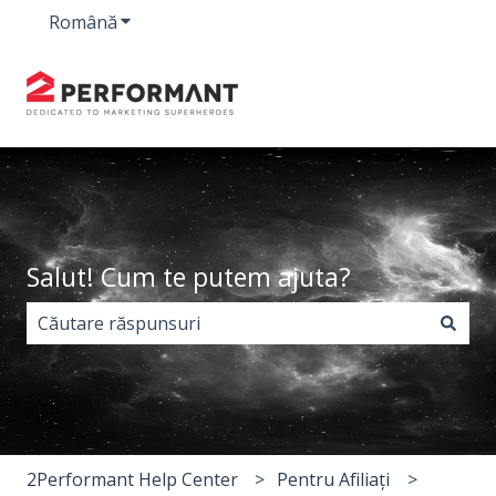
Română
Afișare submeniu pentru traduceri
Salut! Cum te putem ajuta?
Nu există sugestii din cauză că este gol câmpul de c
2Performant Help Center
Pentru Afiliați