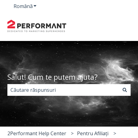
Română
Afișare submeniu pentru traduceri
Salut! Cum te putem ajuta?
Nu există sugestii din cauză că este gol câmpul de c
2Performant Help Center
Pentru Afiliați