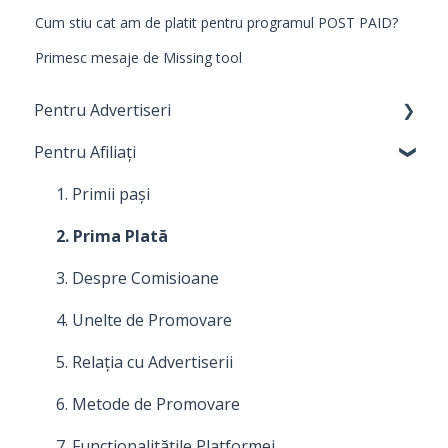
Cum stiu cat am de platit pentru programul POST PAID?
Primesc mesaje de Missing tool
Pentru Advertiseri
Pentru Afiliați
1. Primi pași
2. Costuri, plăți și facturare
1. Primii pași
3. Relația cu Afiliații
2. Prima Plată
4. Despre comisioane
3. Despre Comisioane
5. Cum să îți îmbunătățești programul de
4. Unelte de Promovare
afiliere
5. Relația cu Advertiserii
6. Modalități de promovare
6. Metode de Promovare
7. Unelte de promovare
7. Funcționalitățile Platformei