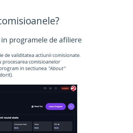
comisioanele?
in programele de afiliere
e de validitatea actiunii comisionate.
ru procesarea comisioanelor
i program in sectiunea
"About"
orit).