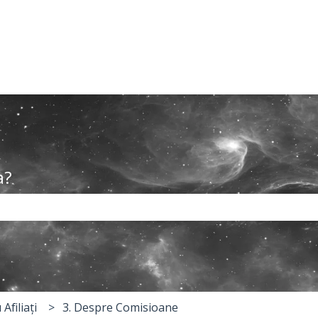
a?
te gol câmpul de căutare.
Afiliați
3. Despre Comisioane