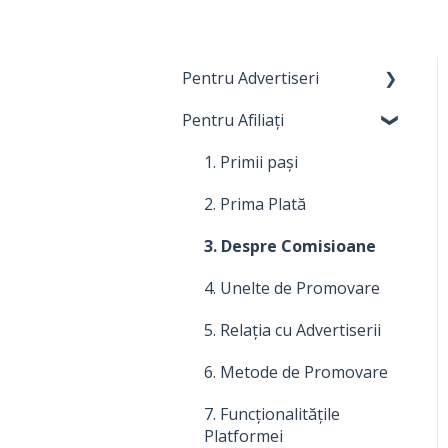
Pentru Advertiseri
Pentru Afiliați
1. Primi pași
2. Costuri, plăți și
1. Primii pași
facturare
2. Prima Plată
3. Relația cu Afiliații
3. Despre Comisioane
4. Despre comisioane
4. Unelte de Promovare
5. Cum să îți
5. Relația cu Advertiserii
îmbunătățești programul
de afiliere
6. Metode de Promovare
6. Modalități de
7. Funcționalitățile
promovare
Platformei