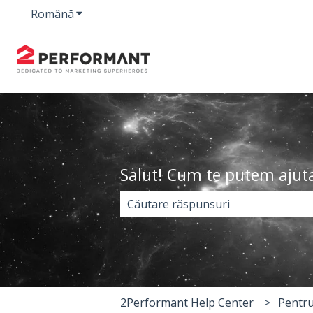
Română
Afișare submeniu pentru traduceri
Salut! Cum te putem ajut
Nu există sugestii din cauză că es
2Performant Help Center
Pentru 