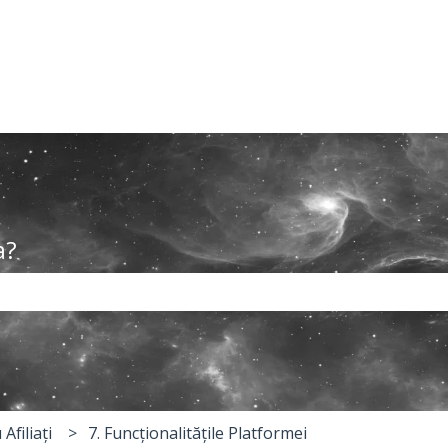
a?
te gol câmpul de căutare.
Afiliați
7. Funcționalitățile Platformei