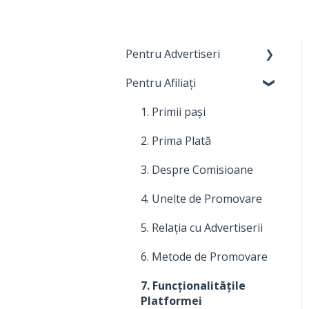
Pentru Advertiseri
Pentru Afiliați
1. Primi pași
2. Costuri, plăți și
1. Primii pași
facturare
2. Prima Plată
3. Relația cu Afiliații
3. Despre Comisioane
4. Despre comisioane
4. Unelte de Promovare
5. Cum să îți
5. Relația cu Advertiserii
îmbunătățești programul
de afiliere
6. Metode de Promovare
6. Modalități de
7. Funcționalitățile
promovare
Platformei