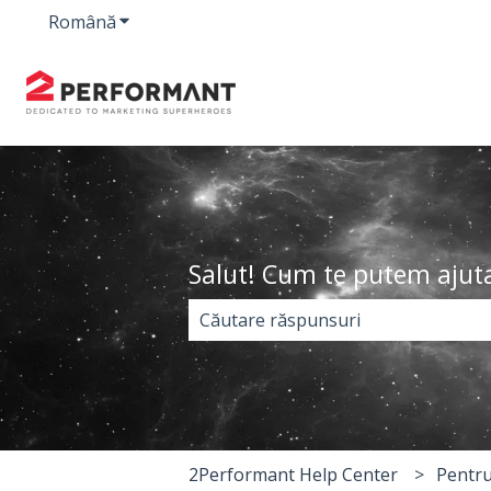
Română
Afișare submeniu pentru traduceri
Salut! Cum te putem ajut
Nu există sugestii din cauză că es
2Performant Help Center
Pentru 