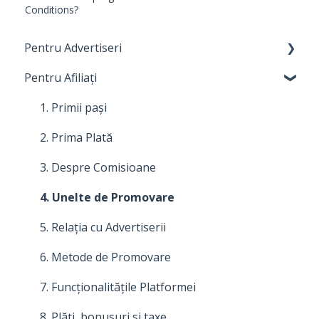
Conditions?
Pentru Advertiseri
Pentru Afiliați
1. Primi pași
2. Costuri, plăți și facturare
1. Primii pași
3. Relația cu Afiliații
2. Prima Plată
4. Despre comisioane
3. Despre Comisioane
5. Cum să îți îmbunătățești programul de
4. Unelte de Promovare
afiliere
5. Relația cu Advertiserii
6. Modalități de promovare
6. Metode de Promovare
7. Unelte de promovare
7. Funcționalitățile Platformei
8. Funcționalitățile platformei
8. Plăți, bonusuri și taxe