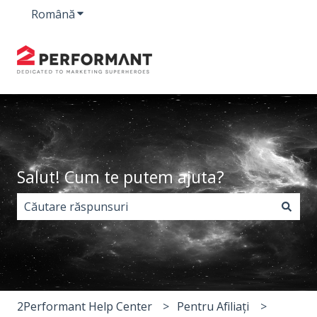
Română
Afișare submeniu pentru traduceri
Salut! Cum te putem ajuta?
Nu există sugestii din cauză că este gol câmpul de c
2Performant Help Center
Pentru Afiliați